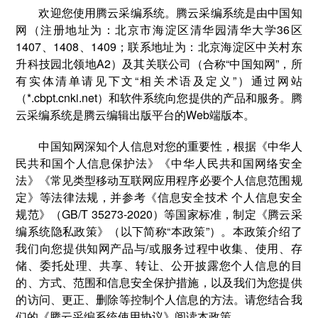
欢迎您使用腾云采编系统。腾云采编系统是由中国知
网（注册地址为：北京市海淀区清华园清华大学36区
1407、1408、1409；联系地址为：北京海淀区中关村东
升科技园北领地A2）及其关联公司（合称“中国知网”，所
有实体清单请见下文“相关术语及定义”）通过网站
（*.cbpt.cnki.net）和软件系统向您提供的产品和服务。腾
云采编系统是腾云编辑出版平台的Web端版本。
中国知网深知个人信息对您的重要性，根据《中华人
民共和国个人信息保护法》《中华人民共和国网络安全
法》《常见类型移动互联网应用程序必要个人信息范围规
定》等法律法规，并参考《信息安全技术 个人信息安全
规范》（GB/T 35273-2020）等国家标准，制定《腾云采
编系统隐私政策》（以下简称“本政策”）。本政策介绍了
我们向您提供知网产品与/或服务过程中收集、使用、存
储、委托处理、共享、转让、公开披露您个人信息的目
的、方式、范围和信息安全保护措施，以及我们为您提供
的访问、更正、删除等控制个人信息的方法。请您结合我
们的《腾云采编系统使用协议》阅读本政策。